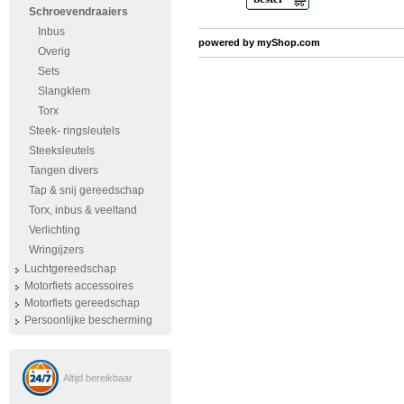
Schroevendraaiers
Inbus
powered by
myShop.com
Overig
Sets
Slangklem
Torx
Steek- ringsleutels
Steeksleutels
Tangen divers
Tap & snij gereedschap
Torx, inbus & veeltand
Verlichting
Wringijzers
Luchtgereedschap
Motorfiets accessoires
Motorfiets gereedschap
Persoonlijke bescherming
Altijd bereikbaar