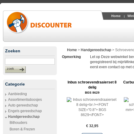
Home
Win
Home
>
Handgereedschap
>
Schroevend
Zoeken
Opmerking
Let op Deze webwinkel bevin
geregistreerd bij mijnWinke
eerst even contact op met 
zoek
Inbus schroevendraaierset 8
Carbu
Categorie
delig
BGS 8629
Aanbieding
Assortimentsdoosjes
Auto gereedschap
Engels gereedschap
Handgereedschap
Bithouders
€ 32,95
Boren & Frezen