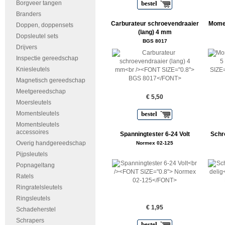
Borgveer tangen
bestel
Branders
Carburateur schroevendraaier
Momen
Doppen, doppensets
(lang) 4 mm
Dopsleutel sets
BGS 8017
Drijvers
Inspectie gereedschap
Kniesleutels
Magnetisch gereedschap
Meetgereedschap
€ 5,50
Moersleutels
Momentsleutels
bestel
Momentsleutels
accessoires
Spanningtester 6-24 Volt
Schr
Overig handgereedschap
Normex 02-125
Pijpsleutels
Popnageltang
Ratels
Ringratelsleutels
Ringsleutels
€ 1,95
Schadeherstel
Schrapers
bestel