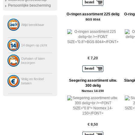
bestel
Persoonlijke bescherming
O-ringen assortiment 225 delig
O-ring
BGS 8044
Altijd bereikbaar
14 dagen op zicht
€ 7,20
Ophalen of laten
bezorgen
bestel
Veilig en flexibel
Seegering assortiment uitw.
Slang
betalen
300 delig
Normex 14-150
€ 8,50
bestel