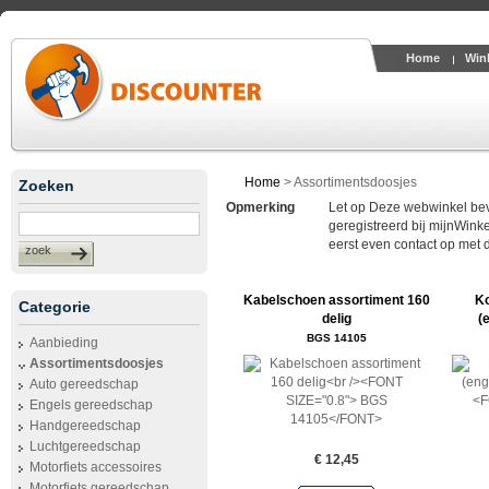
Home
Win
Home
>
Assortimentsdoosjes
Zoeken
Opmerking
Let op Deze webwinkel bevin
geregistreerd bij mijnWinke
eerst even contact op met 
zoek
Kabelschoen assortiment 160
Ko
Categorie
delig
(
BGS 14105
Aanbieding
Assortimentsdoosjes
Auto gereedschap
Engels gereedschap
Handgereedschap
Luchtgereedschap
€ 12,45
Motorfiets accessoires
Motorfiets gereedschap