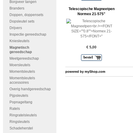
Borgveer tangen
Branders
Telescopische Magneetpen
Normex 21-575
"
Doppen, doppensets
Dopsleutel sets
Drijvers
Inspectie gereedschap
Kniesleutels
€ 5,00
Magnetisch
gereedschap
bestel
Meetgereedschap
Moersleutels
Momentsleutels
powered by
myShop.com
Momentsleutels
accessoires
Overig handgereedschap
Pijpsleutels
Popnageltang
Ratels
Ringratelsleutels
Ringsleutels
Schadeherstel