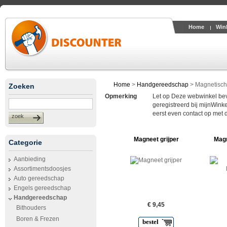
Home
Win
Home
>
Handgereedschap
>
Magnetisch
Zoeken
Opmerking
Let op Deze webwinkel bevin
geregistreerd bij mijnWinke
eerst even contact op met 
zoek
Magneet grijper
Magn
Categorie
Aanbieding
Assortimentsdoosjes
Auto gereedschap
Engels gereedschap
Handgereedschap
€ 9,45
Bithouders
Boren & Frezen
bestel