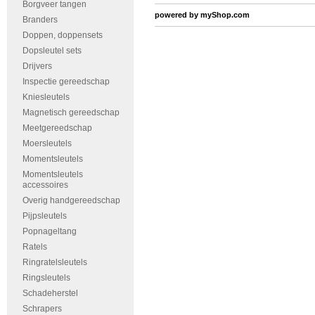
Borgveer tangen
powered by
myShop.com
Branders
Doppen, doppensets
Dopsleutel sets
Drijvers
Inspectie gereedschap
Kniesleutels
Magnetisch gereedschap
Meetgereedschap
Moersleutels
Momentsleutels
Momentsleutels
accessoires
Overig handgereedschap
Pijpsleutels
Popnageltang
Ratels
Ringratelsleutels
Ringsleutels
Schadeherstel
Schrapers