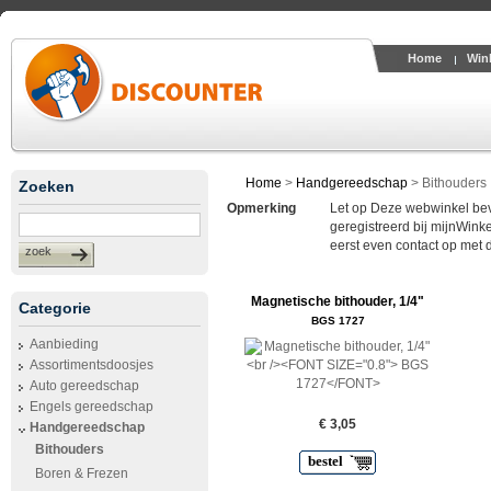
Home
Win
Home
>
Handgereedschap
>
Bithouders
Zoeken
Opmerking
Let op Deze webwinkel bevin
geregistreerd bij mijnWinke
eerst even contact op met 
zoek
Magnetische bithouder, 1/4"
Categorie
BGS 1727
Aanbieding
Assortimentsdoosjes
Auto gereedschap
Engels gereedschap
€ 3,05
Handgereedschap
Bithouders
bestel
Boren & Frezen