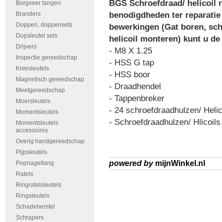
BGS Schroefdraad/ helicoil re
Borgveer tangen
Branders
benodigdheden ter reparatie
Doppen, doppensets
bewerkingen (Gat boren, sch
Dopsleutel sets
helicoil monteren) kunt u de
Drijvers
- M8 X 1.25
Inspectie gereedschap
- HSS G tap
Kniesleutels
- HSS boor
Magnetisch gereedschap
- Draadhendel
Meetgereedschap
- Tappenbreker
Moersleutels
- 24 schroefdraadhulzen/ Helic
Momentsleutels
- Schroefdraadhulzen/ Hlicoils
Momentsleutels
accessoires
Overig handgereedschap
Pijpsleutels
powered by
mijnWinkel.nl
Popnageltang
Ratels
Ringratelsleutels
Ringsleutels
Schadeherstel
Schrapers