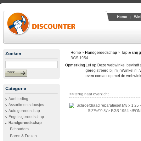
Home
Win
Home
>
Handgereedschap
>
Tap & snij
Zoeken
BGS 1954
Opmerking
Let op Deze webwinkel bevindt zic
geregistreerd bij mijnWinkel.nl.
zoek
even contact op met de webwinke
Categorie
<< terug naar overzicht
Aanbieding
Assortimentsdoosjes
Auto gereedschap
Engels gereedschap
Handgereedschap
Bithouders
Boren & Frezen