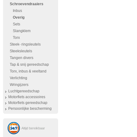
Schroevendraaiers
Inbus
Overig
Sets
Slangklem
Torx
Steek- ringsleutels
Steeksleutels
Tangen divers
Tap & snij gereedschap
Torx, inbus & veeltand
Verlichting
Wringijzers
Luchtgereedschap
Motorfiets accessoires
Motorfiets gereedschap
Persoonlijke bescherming
Altijd bereikbaar