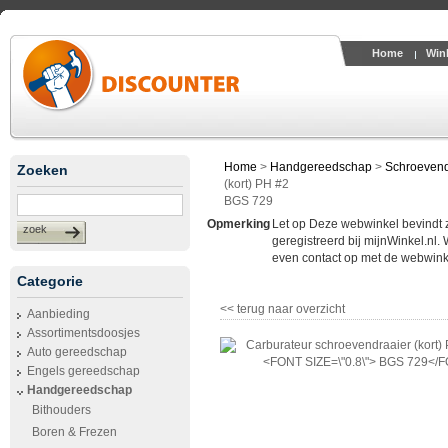
Home
Win
Home
>
Handgereedschap
>
Schroevend
Zoeken
(kort) PH #2
BGS 729
Opmerking
Let op Deze webwinkel bevindt zic
zoek
geregistreerd bij mijnWinkel.nl.
even contact op met de webwinke
Categorie
<< terug naar overzicht
Aanbieding
Assortimentsdoosjes
Auto gereedschap
Engels gereedschap
Handgereedschap
Bithouders
Boren & Frezen