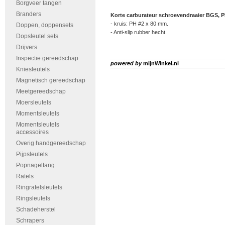
Borgveer tangen
Branders
Korte carburateur schroevendraaier BGS, PH
- kruis: PH #2 x 80 mm.
Doppen, doppensets
- Anti-slip rubber hecht.
Dopsleutel sets
Drijvers
Inspectie gereedschap
powered by
mijnWinkel.nl
Kniesleutels
Magnetisch gereedschap
Meetgereedschap
Moersleutels
Momentsleutels
Momentsleutels
accessoires
Overig handgereedschap
Pijpsleutels
Popnageltang
Ratels
Ringratelsleutels
Ringsleutels
Schadeherstel
Schrapers