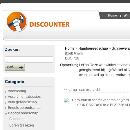
Home
Win
Home
>
Handgereedschap
>
Schroevend
Zoeken
(kort) 6 mm
BGS 728
Opmerking
Let op Deze webwinkel bevindt zic
zoek
geregistreerd bij mijnWinkel.nl.
even contact op met de webwinke
Categorie
<< terug naar overzicht
Aanbieding
Assortimentsdoosjes
Auto gereedschap
Engels gereedschap
Handgereedschap
Bithouders
Boren & Frezen