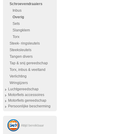
Schroevendraaiers
Inbus
Overig
Sets
Slangklem
Torx
Steek- ringsleutels
Steeksleutels
Tangen divers
Tap & snij gereedschap
Torx, inbus & veeltand
Verlichting
Wringijzers
Luchtgereedschap
Motorfiets accessoires
Motorfiets gereedschap
Persoonlijke bescherming
Altijd bereikbaar