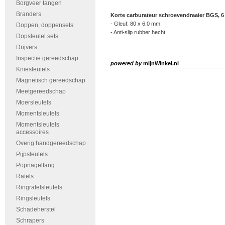
Borgveer tangen
Branders
Korte carburateur schroevendraaier BGS, 6
- Gleuf: 80 x 6.0 mm.
Doppen, doppensets
- Anti-slip rubber hecht.
Dopsleutel sets
Drijvers
Inspectie gereedschap
powered by
mijnWinkel.nl
Kniesleutels
Magnetisch gereedschap
Meetgereedschap
Moersleutels
Momentsleutels
Momentsleutels
accessoires
Overig handgereedschap
Pijpsleutels
Popnageltang
Ratels
Ringratelsleutels
Ringsleutels
Schadeherstel
Schrapers