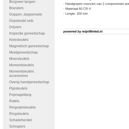
Borgveer tangen
- Handgrepen voorzien van 2 componenten anti 
Branders
- Materiaal 60 CR-V
- Lengte: 200 mm
Doppen, doppensets
Dopsleutel sets
Drijvers
powered by
mijnWinkel.nl
Inspectie gereedschap
Kniesleutels
Magnetisch gereedschap
Meetgereedschap
Moersleutels
Momentsleutels
Momentsleutels
accessoires
Overig handgereedschap
Pijpsleutels
Popnageltang
Ratels
Ringratelsleutels
Ringsleutels
Schadeherstel
Schrapers