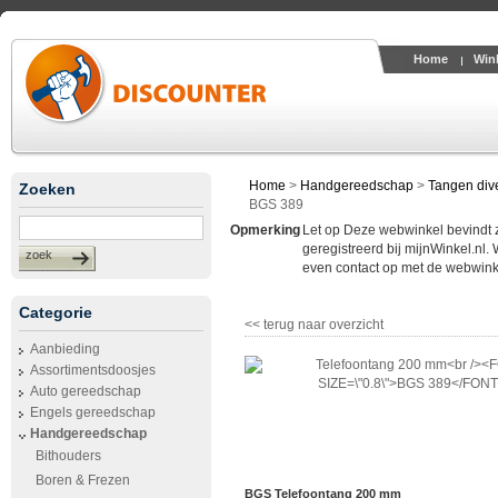
Home
Win
Home
>
Handgereedschap
>
Tangen div
Zoeken
BGS 389
Opmerking
Let op Deze webwinkel bevindt zic
geregistreerd bij mijnWinkel.nl.
zoek
even contact op met de webwinke
Categorie
<< terug naar overzicht
Aanbieding
Assortimentsdoosjes
Auto gereedschap
Engels gereedschap
Handgereedschap
Bithouders
Boren & Frezen
BGS Telefoontang 200 mm