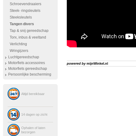
Schroevendraaiers
Steek- ringsleutels
Steeksleutels
Tangen divers
Tap & snij gereedschap
Torx, inbus & veeltand
Verlichting
Wringijzers
Luchtgereedschap
Motorfiets accessoires
powered by
mijnWinkel.nl
Motorfiets gereedschap
Persoonlijke bescherming
Altijd bereikbaar
14 dagen op zicht
Ophalen of laten
bezorgen