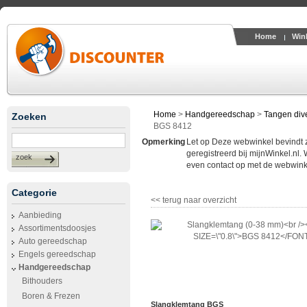
Home
Win
Home
>
Handgereedschap
>
Tangen div
Zoeken
BGS 8412
Opmerking
Let op Deze webwinkel bevindt zic
geregistreerd bij mijnWinkel.nl.
zoek
even contact op met de webwinke
Categorie
<< terug naar overzicht
Aanbieding
Assortimentsdoosjes
Auto gereedschap
Engels gereedschap
Handgereedschap
Bithouders
Boren & Frezen
Slangklemtang BGS