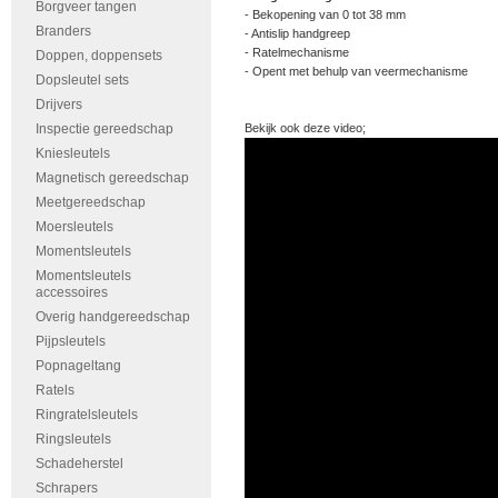
Borgveer tangen
- Bekopening van 0 tot 38 mm
Branders
- Antislip handgreep
- Ratelmechanisme
Doppen, doppensets
- Opent met behulp van veermechanisme
Dopsleutel sets
Drijvers
Inspectie gereedschap
Bekijk ook deze video;
Kniesleutels
Magnetisch gereedschap
Meetgereedschap
Moersleutels
Momentsleutels
Momentsleutels
accessoires
Overig handgereedschap
Pijpsleutels
Popnageltang
Ratels
Ringratelsleutels
Ringsleutels
Schadeherstel
Schrapers