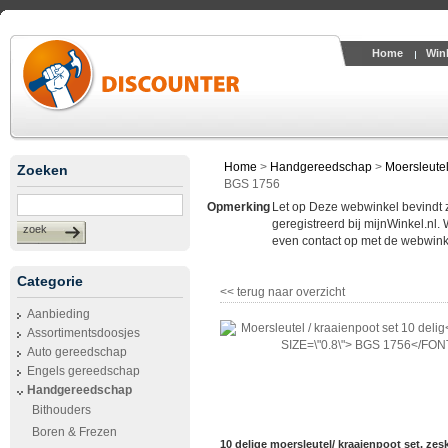
Home
Win
Home
>
Handgereedschap
>
Moersleute
Zoeken
BGS 1756
Opmerking
Let op Deze webwinkel bevindt zic
geregistreerd bij mijnWinkel.nl.
zoek
even contact op met de webwinke
Categorie
<< terug naar overzicht
Aanbieding
Assortimentsdoosjes
Auto gereedschap
Engels gereedschap
Handgereedschap
Bithouders
Boren & Frezen
10 delige moersleutel/ kraaienpoot set, zesk