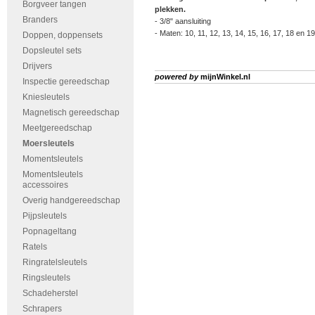
Borgveer tangen
plekken.
Branders
- 3/8" aansluiting
- Maten: 10, 11, 12, 13, 14, 15, 16, 17, 18 en 
Doppen, doppensets
Dopsleutel sets
Drijvers
powered by
mijnWinkel.nl
Inspectie gereedschap
Kniesleutels
Magnetisch gereedschap
Meetgereedschap
Moersleutels
Momentsleutels
Momentsleutels
accessoires
Overig handgereedschap
Pijpsleutels
Popnageltang
Ratels
Ringratelsleutels
Ringsleutels
Schadeherstel
Schrapers