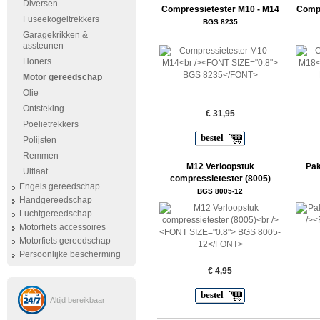
Diversen
Compressietester M10 - M14
Compr
Fuseekogeltrekkers
BGS 8235
Garagekrikken &
assteunen
Honers
Motor gereedschap
Olie
Ontsteking
€ 31,95
Poelietrekkers
bestel
Polijsten
Remmen
M12 Verloopstuk
Pak
Uitlaat
compressietester (8005)
Engels gereedschap
BGS 8005-12
Handgereedschap
Luchtgereedschap
Motorfiets accessoires
Motorfiets gereedschap
Persoonlijke bescherming
€ 4,95
bestel
Altijd bereikbaar