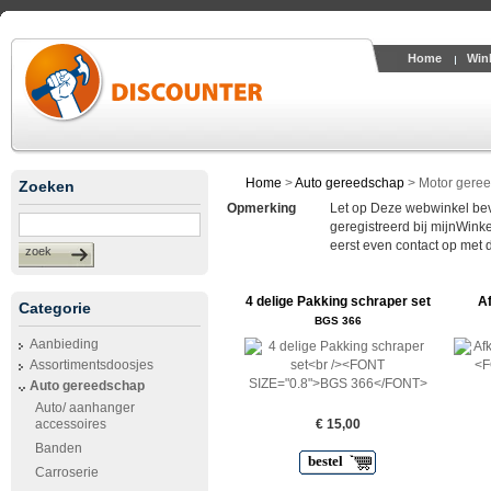
Home
Win
Home
>
Auto gereedschap
>
Motor gere
Zoeken
Opmerking
Let op Deze webwinkel bevin
geregistreerd bij mijnWinke
eerst even contact op met 
zoek
4 delige Pakking schraper set
Af
Categorie
BGS 366
Aanbieding
Assortimentsdoosjes
Auto gereedschap
Auto/ aanhanger
accessoires
€ 15,00
Banden
bestel
Carroserie