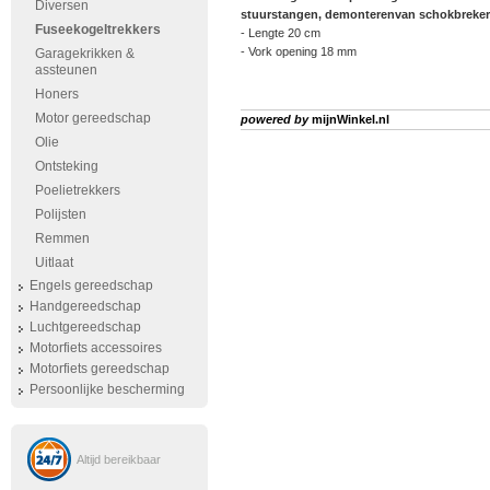
Diversen
stuurstangen, demonterenvan schokbreker
Fuseekogeltrekkers
- Lengte 20 cm
- Vork opening 18 mm
Garagekrikken &
assteunen
Honers
Motor gereedschap
powered by
mijnWinkel.nl
Olie
Ontsteking
Poelietrekkers
Polijsten
Remmen
Uitlaat
Engels gereedschap
Handgereedschap
Luchtgereedschap
Motorfiets accessoires
Motorfiets gereedschap
Persoonlijke bescherming
Altijd bereikbaar