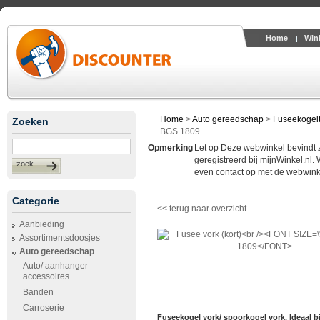
Home
Win
Home
>
Auto gereedschap
>
Fuseekogelt
Zoeken
BGS 1809
Opmerking
Let op Deze webwinkel bevindt zic
geregistreerd bij mijnWinkel.nl.
zoek
even contact op met de webwinke
Categorie
<< terug naar overzicht
Aanbieding
Assortimentsdoosjes
Auto gereedschap
Auto/ aanhanger
accessoires
Banden
Carroserie
Fuseekogel vork/ spoorkogel vork. Ideaal b