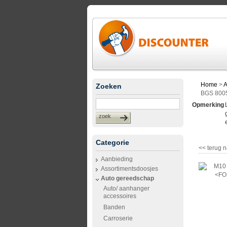
Home
>
A
Zoeken
BGS 800
Opmerking
zoek
Categorie
<< terug n
Aanbieding
Assortimentsdoosjes
Auto gereedschap
Auto/ aanhanger
accessoires
Banden
Carroserie