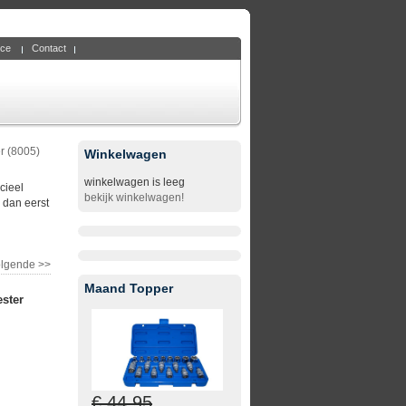
ice
Contact
r (8005)
Winkelwagen
winkelwagen is leeg
cieel
bekijk winkelwagen!
m dan eerst
lgende >>
Maand Topper
ster
€ 44,95