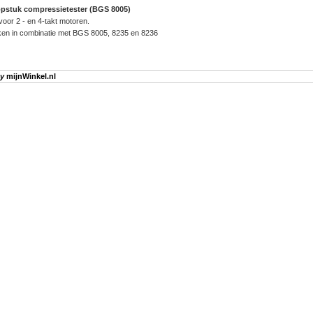
opstuk compressietester (BGS 8005)
voor 2 - en 4-takt motoren.
iken in combinatie met BGS 8005, 8235 en 8236
by
mijnWinkel.nl