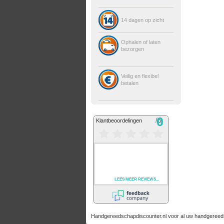
14 dagen op zicht
Ophalen of laten
bezorgen
Veilig en flexibel
betalen
Handgereedschapdiscounter.nl voor al uw handgeree