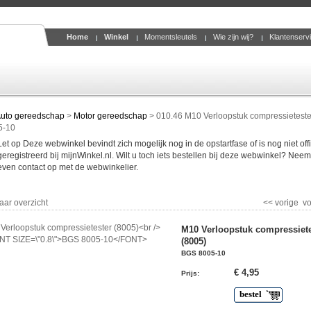
Home
Winkel
Momentsleutels
Wie zijn wij?
Klantenserv
uto gereedschap
>
Motor gereedschap
>
010.46 M10 Verloopstuk compressieteste
5-10
Let op Deze webwinkel bevindt zich mogelijk nog in de opstartfase of is nog niet offi
geregistreerd bij mijnWinkel.nl. Wilt u toch iets bestellen bij deze webwinkel? Nee
even contact op met de webwinkelier.
aar overzicht
<< vorige
vo
M10 Verloopstuk compressiete
(8005)
BGS 8005-10
€ 4,95
Prijs
:
bestel