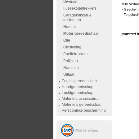
Diversen
M10 Verlo
Fuseekogeltrekkers
- Geschikt 
- Te gebru
Garagekrikken &
assteunen
Honers
Motor gereedschap
powered 
Olie
Ontsteking
Poelietrekkers
Polijsten
Remmen
Uitlaat
Engels gereedschap
Handgereedschap
Luchtgereedschap
Motorfiets accessoires
Motorfiets gereedschap
Persoonlijke bescherming
Altijd bereikbaar