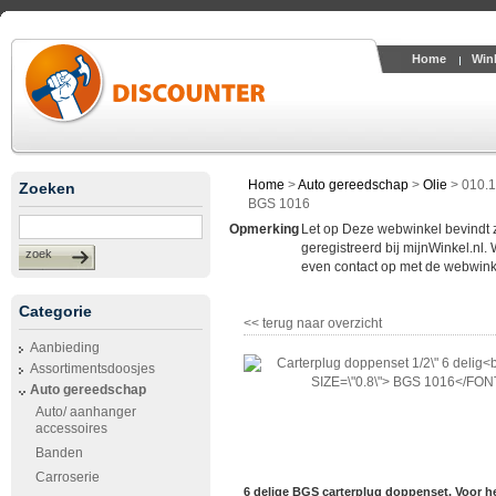
Home
Win
Home
>
Auto gereedschap
>
Olie
>
010.1
Zoeken
BGS 1016
Opmerking
Let op Deze webwinkel bevindt zic
geregistreerd bij mijnWinkel.nl.
zoek
even contact op met de webwinke
Categorie
<< terug naar overzicht
Aanbieding
Assortimentsdoosjes
Auto gereedschap
Auto/ aanhanger
accessoires
Banden
Carroserie
6 delige BGS carterplug doppenset. Voor he