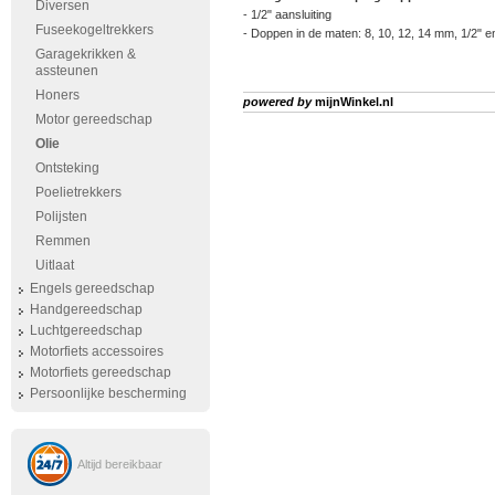
Diversen
- 1/2" aansluiting
Fuseekogeltrekkers
- Doppen in de maten: 8, 10, 12, 14 mm, 1/2" e
Garagekrikken &
assteunen
Honers
powered by
mijnWinkel.nl
Motor gereedschap
Olie
Ontsteking
Poelietrekkers
Polijsten
Remmen
Uitlaat
Engels gereedschap
Handgereedschap
Luchtgereedschap
Motorfiets accessoires
Motorfiets gereedschap
Persoonlijke bescherming
Altijd bereikbaar