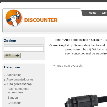
Home
Win
Home
>
Auto gereedschap
>
Uitlaat
>
010
Zoeken
Opmerking
Let op Deze webwinkel bevindt zic
geregistreerd bij mijnWinkel.nl.
even contact op met de webwinke
zoek
<< terug naar overzicht
Categorie
Aanbieding
Assortimentsdoosjes
Auto gereedschap
Auto/ aanhanger
accessoires
Banden
Carroserie