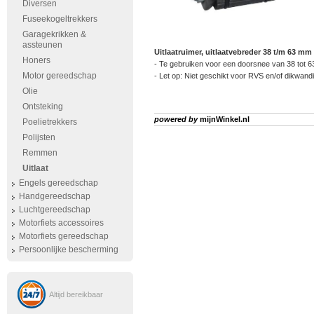
Diversen
Fuseekogeltrekkers
Garagekrikken &
assteunen
Uitlaatruimer, uitlaatvebreder 38 t/m 63 mm
Honers
- Te gebruiken voor een doorsnee van 38 tot 
Motor gereedschap
- Let op: Niet geschikt voor RVS en/of dikwandi
Olie
Ontsteking
powered by
mijnWinkel.nl
Poelietrekkers
Polijsten
Remmen
Uitlaat
Engels gereedschap
Handgereedschap
Luchtgereedschap
Motorfiets accessoires
Motorfiets gereedschap
Persoonlijke bescherming
Altijd bereikbaar