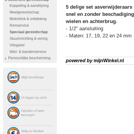
Koppeling & aandrijving
5 delige set asverwijderaars
Meetgereedschap
snel en zonder beschadiging 
Motorblok & ontsteking
wielen en achterbrug.
Remservice
- 1/2" aansluiting
Speciaal gereedschap
- Maten: 17, 19, 22 en 24 mm
Stuurinrichting & vering
Vliegwiel
Wiel- & bandenservice
Persoonlijke bescherming
powered by
mijnWinkel.nl
Altijd bereikbaar
14 dagen op zicht
Ophalen of laten
bezorgen
Veilig en flexibel