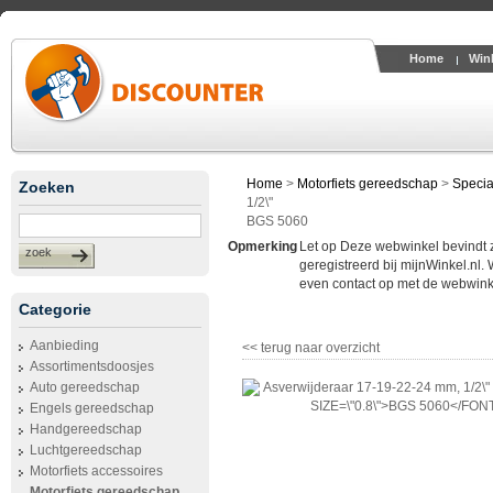
Home
Win
Home
>
Motorfiets gereedschap
>
Specia
Zoeken
1/2\"
BGS 5060
Opmerking
Let op Deze webwinkel bevindt zic
zoek
geregistreerd bij mijnWinkel.nl.
even contact op met de webwinke
Categorie
Aanbieding
<< terug naar overzicht
Assortimentsdoosjes
Auto gereedschap
Engels gereedschap
Handgereedschap
Luchtgereedschap
Motorfiets accessoires
Motorfiets gereedschap