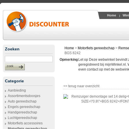
Home
Win
Home
>
Motorfiets gereedschap
>
Remse
Zoeken
BGS 8242
Opmerking
Let op Deze webwinkel bevindt zic
geregistreerd bij mijnWinkel.nl.
zoek
even contact op met de webwinke
Categorie
<< terug naar overzicht
Aanbieding
Assortimentsdoosjes
Auto gereedschap
Engels gereedschap
Handgereedschap
Luchtgereedschap
Motorfiets accessoires
Motorfiets gereedschap