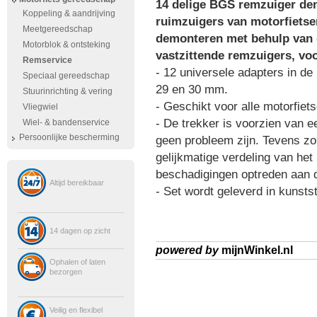
14 delige BGS remzuiger de
Koppeling & aandrijving
ruimzuigers van motorfietse
Meetgereedschap
demonteren met behulp van d
Motorblok & ontsteking
vastzittende remzuigers, vo
Remservice
- 12 universele adapters in de 
Speciaal gereedschap
29 en 30 mm.
Stuurinrichting & vering
- Geschikt voor alle motorfiet
Vliegwiel
- De trekker is voorzien van 
Wiel- & bandenservice
Persoonlijke bescherming
geen probleem zijn. Tevens zo
gelijkmatige verdeling van he
beschadigingen optreden aan d
Altijd bereikbaar
- Set wordt geleverd in kunstst
14 dagen op zicht
powered by
mijnWinkel.nl
Ophalen of laten
bezorgen
Veilig en flexibel