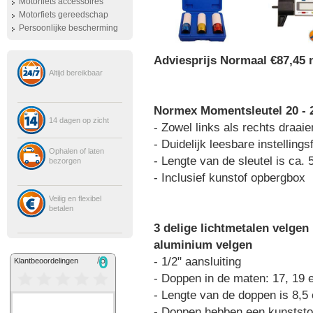
Motorfiets accessoires
Motorfiets gereedschap
Persoonlijke bescherming
Adviesprijs Normaal €87,45 n
Altijd bereikbaar
Normex Momentsleutel 20 - 2
14 dagen op zicht
- Zowel links als rechts draai
- Duidelijk leesbare instelling
Ophalen of laten
- Lengte van de sleutel is ca.
bezorgen
- Inclusief kunstof opbergbox
Veilig en flexibel
betalen
3 delige lichtmetalen velgen
aluminium velgen
- 1/2" aansluiting
- Doppen in de maten: 17, 19
- Lengte van de doppen is 8,5
- Doppen hebben een kunststof