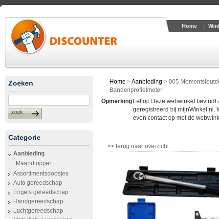
Home
Win
Home
>
Aanbieding
>
005 Momentsleutel 
Zoeken
Bandenprofielmeter
Opmerking
Let op Deze webwinkel bevindt zic
geregistreerd bij mijnWinkel.nl.
zoek
even contact op met de webwinke
Categorie
<< terug naar overzicht
Aanbieding
Maandtopper
Assortimentsdoosjes
Auto gereedschap
Engels gereedschap
Handgereedschap
Luchtgereedschap