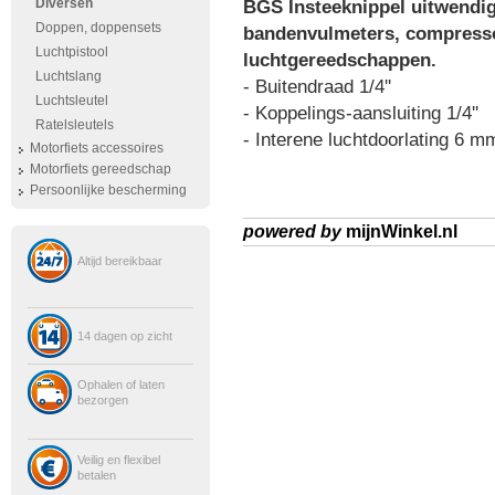
Diversen
BGS Insteeknippel uitwendig
Doppen, doppensets
bandenvulmeters, compresso
Luchtpistool
luchtgereedschappen.
Luchtslang
- Buitendraad 1/4''
Luchtsleutel
- Koppelings-aansluiting 1/4''
Ratelsleutels
- Interene luchtdoorlating 6 m
Motorfiets accessoires
Motorfiets gereedschap
Persoonlijke bescherming
powered by
mijnWinkel.nl
Altijd bereikbaar
14 dagen op zicht
Ophalen of laten
bezorgen
Veilig en flexibel
betalen