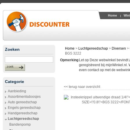
Home
Win
Home
>
Luchtgereedschap
>
Diversen
>
Zoeken
BGS 3222
Opmerking
Let op Deze webwinkel bevindt zic
geregistreerd bij mijnWinkel.nl.
zoek
even contact op met de webwinke
Categorie
<< terug naar overzicht
Aanbieding
Assortimentsdoosjes
Auto gereedschap
Engels gereedschap
Handgereedschap
Luchtgereedschap
Bandenpomp