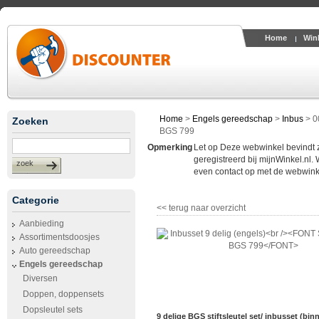
Home
Win
Home
>
Engels gereedschap
>
Inbus
>
0
Zoeken
BGS 799
Opmerking
Let op Deze webwinkel bevindt zic
geregistreerd bij mijnWinkel.nl.
zoek
even contact op met de webwinke
Categorie
<< terug naar overzicht
Aanbieding
Assortimentsdoosjes
Auto gereedschap
Engels gereedschap
Diversen
Doppen, doppensets
Dopsleutel sets
9 delige BGS stiftsleutel set/ inbusset (bi