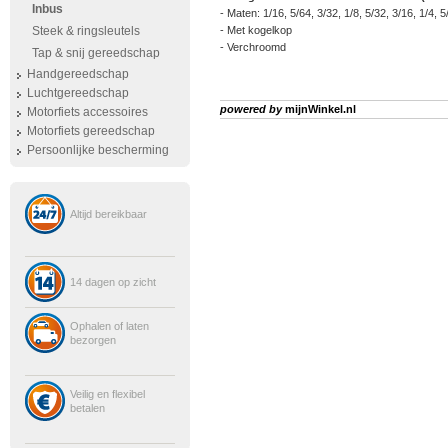
Inbus
- Maten: 1/16, 5/64, 3/32, 1/8, 5/32, 3/16, 1/4, 5
Steek & ringsleutels
- Met kogelkop
- Verchroomd
Tap & snij gereedschap
Handgereedschap
Luchtgereedschap
powered by
mijnWinkel.nl
Motorfiets accessoires
Motorfiets gereedschap
Persoonlijke bescherming
Altijd bereikbaar
14 dagen op zicht
Ophalen of laten
bezorgen
Veilig en flexibel
betalen