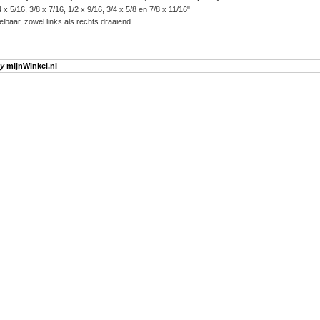
 x 5/16, 3/8 x 7/16, 1/2 x 9/16, 3/4 x 5/8 en 7/8 x 11/16"
baar, zowel links als rechts draaiend.
by
mijnWinkel.nl