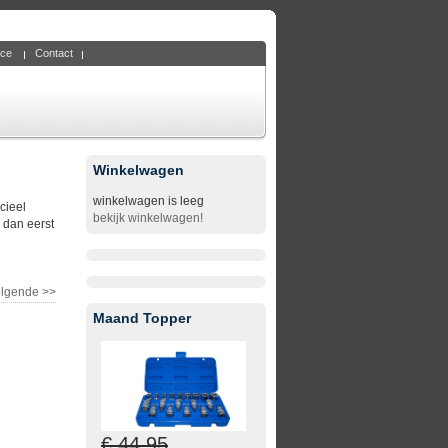
ice
Contact
Winkelwagen
winkelwagen is leeg
cieel
bekijk winkelwagen!
m dan eerst
lgende >>
Maand Topper
€ 44,95