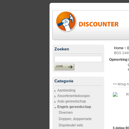
Home
>
Zoeken
BGS 144
Opmerking
zoek
Categorie
<< terug n
Aanbieding
Assortimentsdoosjes
Auto gereedschap
Engels gereedschap
Diversen
Doppen, doppensets
Dopsleutel sets
5 delige B