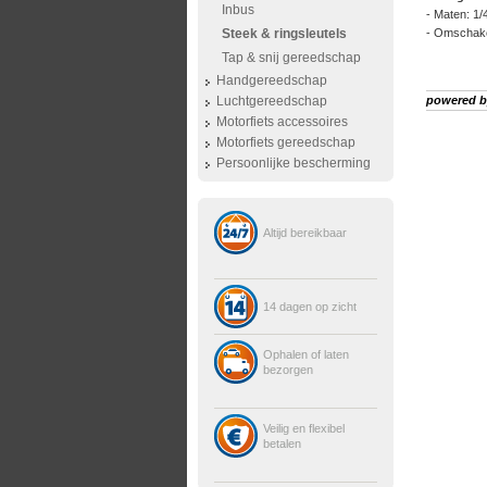
Inbus
- Maten: 1/4
Steek & ringsleutels
- Omschakel
Tap & snij gereedschap
Handgereedschap
Luchtgereedschap
powered 
Motorfiets accessoires
Motorfiets gereedschap
Persoonlijke bescherming
Altijd bereikbaar
14 dagen op zicht
Ophalen of laten
bezorgen
Veilig en flexibel
betalen