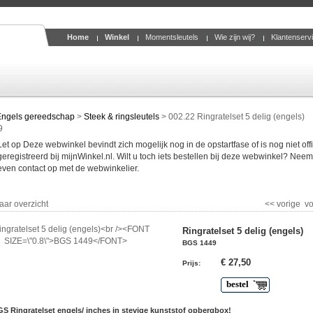
Home
Winkel
Momentsleutels
Wie zijn wij?
Klantenserv
Engels gereedschap
>
Steek & ringsleutels
>
002.22 Ringratelset 5 delig (engels)
9
Let op Deze webwinkel bevindt zich mogelijk nog in de opstartfase of is nog niet offi
geregistreerd bij mijnWinkel.nl. Wilt u toch iets bestellen bij deze webwinkel? Nee
even contact op met de webwinkelier.
aar overzicht
<< vorige
vo
Ringratelset 5 delig (engels)
BGS 1449
€ 27,50
Prijs
:
bestel
GS Ringratelset engels/ inches in stevige kunststof opbergbox!